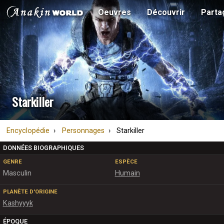
Oeuvres
Découvrir
Parta
Starkiller
Encyclopédie
Personnages
Starkiller
DONNÉES BIOGRAPHIQUES
GENRE
ESPÈCE
Masculin
Humain
PLANÈTE D'ORIGINE
Kashyyyk
ÉPOQUE