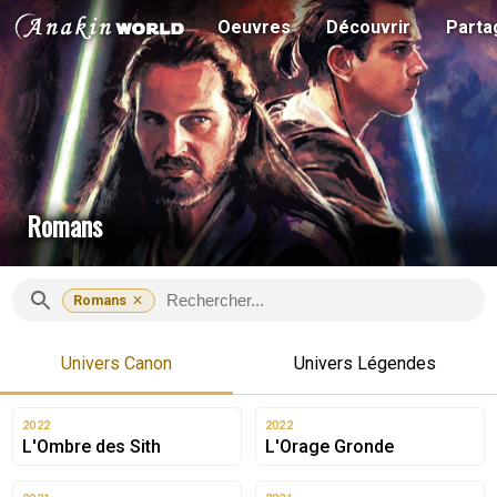
Oeuvres
Découvrir
Parta
Romans
Romans
Univers Canon
Univers Légendes
2022
2022
L'Ombre des Sith
L'Orage Gronde