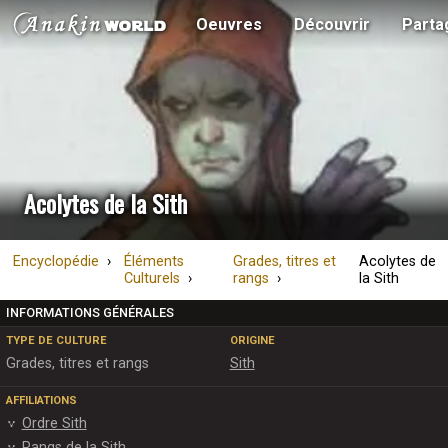
Oeuvres
Découvrir
Parta
Acolytes de la Sith
Encyclopédie
Éléments
Grades, titres et
Acolytes de
Culturels
rangs
la Sith
INFORMATIONS GÉNÉRALES
TYPE DE CULTURE
ORIGINE
Grades, titres et rangs
Sith
AFFILIATIONS
Ordre Sith
Rangs de la Sith