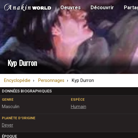
Oeuvres
Découvrir
Parta
Kyp Durron
Encyclopédie
Personnages
Kyp Durron
DONNÉES BIOGRAPHIQUES
GENRE
ESPÈCE
Masculin
Humain
PLANÈTE D'ORIGINE
Deyer
ÉPOQUE