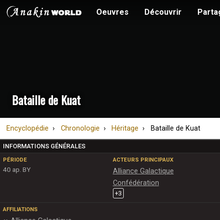
Oeuvres
Découvrir
Parta
Bataille de Kuat
Encyclopédie
Chronologie
Héritage
Bataille de Kuat
INFORMATIONS GÉNÉRALES
PÉRIODE
ACTEURS PRINCIPAUX
40 ap. BY
Alliance Galactique
Confédération
+
3
AFFILIATIONS