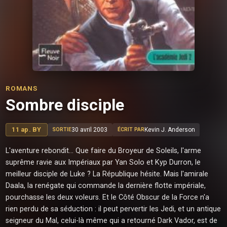
ROMANS
Sombre disciple
11 ap. BY
30 avril 2003
Kevin J. Anderson
SORTIE
ÉCRIT PAR
L'aventure rebondit... Que faire du Broyeur de Soleils, l'arme
suprême ravie aux Impériaux par Yan Solo et Kyp Durron, le
meilleur disciple de Luke ? La République hésite. Mais l'amirale
Daala, la renégate qui commande la dernière flotte impériale,
pourchasse les deux voleurs. Et le Côté Obscur de la Force n'a
rien perdu de sa séduction : il peut pervertir les Jedi, et un antique
seigneur du Mal, celui-là même qui a retourné Dark Vador, est de