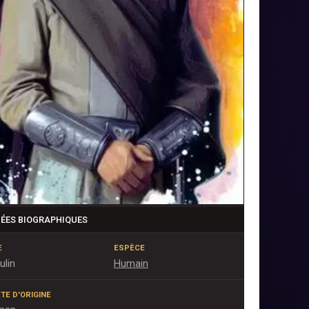
ÉES BIOGRAPHIQUES
E
ESPÈCE
ulin
Humain
TE D'ORIGINE