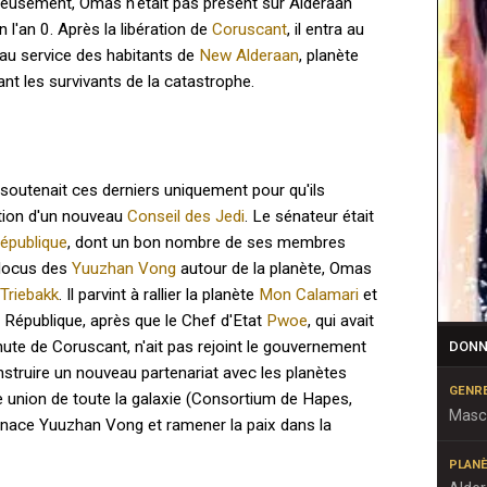
reusement, Omas n'était pas présent sur Alderaan
 l'an 0. Après la libération de
Coruscant
, il entra au
r au service des habitants de
New Alderaan
, planète
lant les survivants de la catastrophe.
il soutenait ces derniers uniquement pour qu'ils
ation d'un nouveau
Conseil des Jedi
. Le sénateur était
épublique
, dont un bon nombre de ses membres
blocus des
Yuuzhan Vong
autour de la planète, Omas
Triebakk
. Il parvint à rallier la planète
Mon Calamari
et
e République, après que le Chef d'Etat
Pwoe
, qui avait
hute de Coruscant, n'ait pas rejoint le gouvernement
DONN
struire un nouveau partenariat avec les planètes
GENR
e union de toute la galaxie (Consortium de Hapes,
Masc
 menace Yuuzhan Vong et ramener la paix dans la
PLANÈ