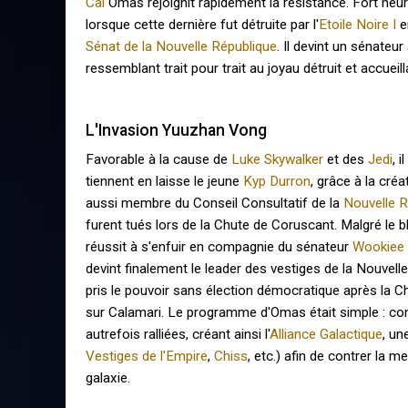
Cal
Omas rejoignit rapidement la résistance. Fort heu
lorsque cette dernière fut détruite par l'
Etoile Noire I
en
Sénat de la Nouvelle République
. Il devint un sénateu
ressemblant trait pour trait au joyau détruit et accueil
L'Invasion Yuuzhan Vong
Favorable à la cause de
Luke Skywalker
et des
Jedi
, 
tiennent en laisse le jeune
Kyp Durron
, grâce à la cré
aussi membre du Conseil Consultatif de la
Nouvelle R
furent tués lors de la Chute de Coruscant. Malgré le 
réussit à s'enfuir en compagnie du sénateur
Wookiee
devint finalement le leader des vestiges de la Nouvell
pris le pouvoir sans élection démocratique après la C
sur Calamari. Le programme d'Omas était simple : con
autrefois ralliées, créant ainsi l'
Alliance Galactique
, un
Vestiges de l'Empire
,
Chiss
, etc.) afin de contrer la
galaxie.