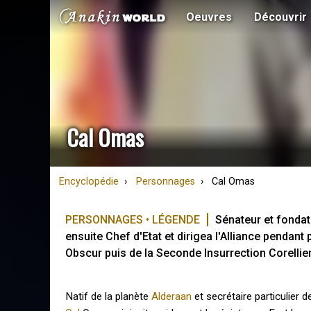
Oeuvres
Découvrir
Cal Omas
Encyclopédie
Personnages
Cal Omas
PERSONNAGES • LÉGENDE
Sénateur et fondate
ensuite Chef d'Etat et dirigea l'Alliance pendant 
Obscur puis de la Seconde Insurrection Corellie
Natif de la planète
Alderaan
et secrétaire particulier 