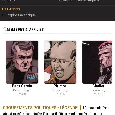
AFFILIATIONS
Empire Galactique
MEMBRES & AFFILIÉS
Paltr Carvin
Plumba
Challer
Personnage
Personnage
Personnage
??? à +5
??? à +5
??? à +5
GROUPEMENTS POLITIQUES • LÉGENDE
L'assemblée 
ainsi créée, baptisée Conseil Dirigeant Impérial mais 