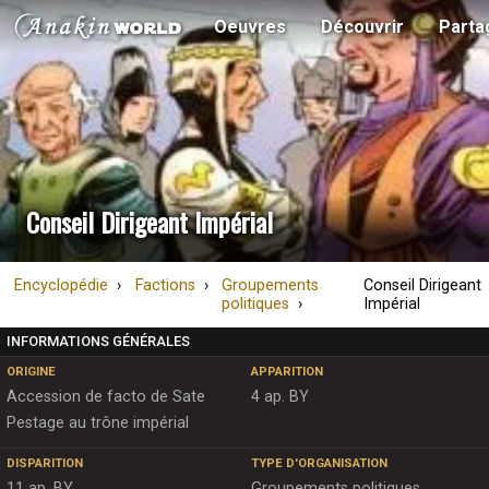
Oeuvres
Découvrir
Parta
Conseil Dirigeant Impérial
Encyclopédie
Factions
Groupements
Conseil Dirigeant
politiques
Impérial
INFORMATIONS GÉNÉRALES
ORIGINE
APPARITION
Accession de facto de Sate
4 ap. BY
Pestage au trône impérial
DISPARITION
TYPE D'ORGANISATION
11 ap. BY
Groupements politiques