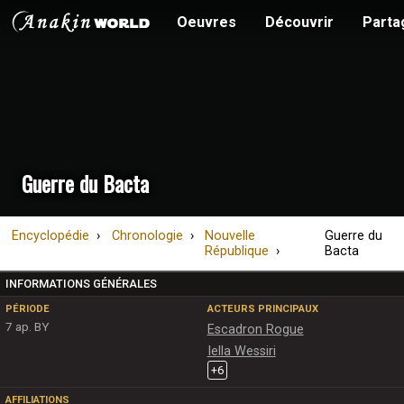
Oeuvres
Découvrir
Parta
Guerre du Bacta
Encyclopédie
Chronologie
Nouvelle
Guerre du
République
Bacta
INFORMATIONS GÉNÉRALES
PÉRIODE
ACTEURS PRINCIPAUX
7 ap. BY
Escadron Rogue
Iella Wessiri
+
6
AFFILIATIONS