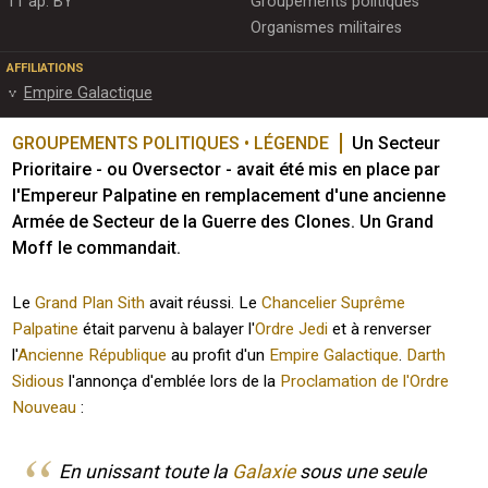
11 ap. BY
Groupements politiques
Organismes militaires
AFFILIATIONS
Empire Galactique
GROUPEMENTS POLITIQUES • LÉGENDE
Un Secteur 
Prioritaire - ou Oversector - avait été mis en place par 
l'Empereur Palpatine en remplacement d'une ancienne 
Armée de Secteur de la Guerre des Clones. Un Grand 
Moff le commandait.
Le
Grand Plan
Sith
avait réussi. Le
Chancelier Suprême
Palpatine
était parvenu à balayer l'
Ordre Jedi
et à renverser
l'
Ancienne République
au profit d'un
Empire Galactique
.
Darth
Sidious
l'annonça d'emblée lors de la
Proclamation de l'Ordre
Nouveau
:
En unissant toute la
Galaxie
sous une seule