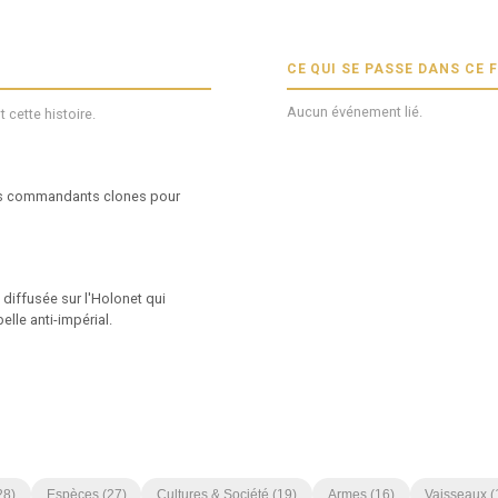
CE QUI SE PASSE DANS CE 
Aucun événement lié.
 cette histoire.
des commandants clones pour
iffusée sur l'Holonet qui
elle anti-impérial.
28
)
Espèces
(
27
)
Cultures & Société
(
19
)
Armes
(
16
)
Vaisseaux
(