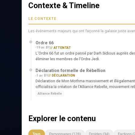
Contexte & Timeline
LE CONTEXTE
Les événements majeurs qui ont façonné la galaxie juste avant
Ordre 66
-19 av. BY
// ATTENTAT
L'Ordre 66 fut un ordre passé par Darh Sidious auprès 
éliminer les membres de l'Ordre Jedi.
Déclaration formelle de Rébellion
-1 av. BY
// DÉCLARATION
Déclaration de Mon Mothma massivement et illégalement d
officialisa la création de l'Alliance Rebelle, mouvement reb
Alliance Rebelle
Explorer le contenu
Tous
Personnages
(
128
)
Droïdes
(
34
)
Factions
(