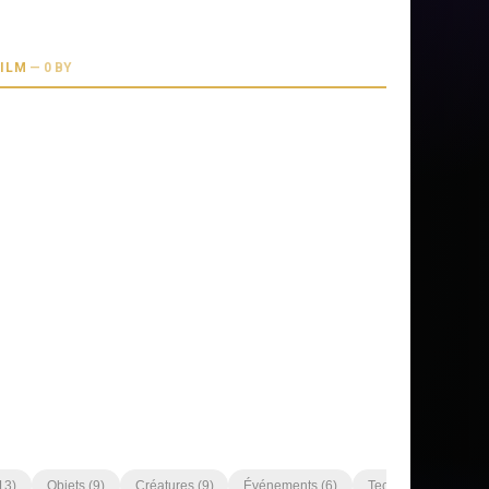
FILM
—
0 BY
13
)
Objets
(
9
)
Créatures
(
9
)
Événements
(
6
)
Technologies
(
4
)