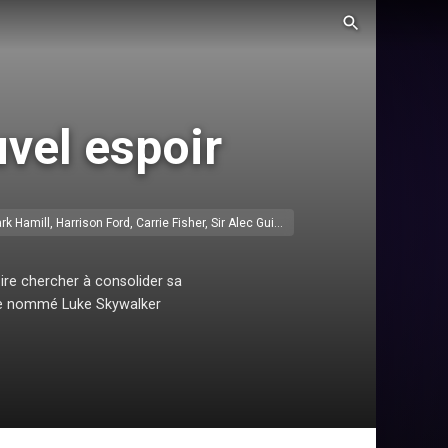
uvel espoir
Mark Hamill, Harrison Ford, Carrie Fisher, Sir Alec Guinness
pire chercher à consolider sa
rme nommé Luke Skywalker