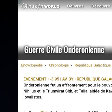
Oeuvres
Découvrir
Guerre Civile Onderonienne
Encyclopédie
Chronologie
République Galactique
ÉVÉNEMENT • -3 951 AV. BY • RÉPUBLIQUE GAL
Onderonienne fut un affrontement pour le pouvoir
Nihilus et le Triumvirat Sith, et Talia, aidée de Ka
loyalistes.