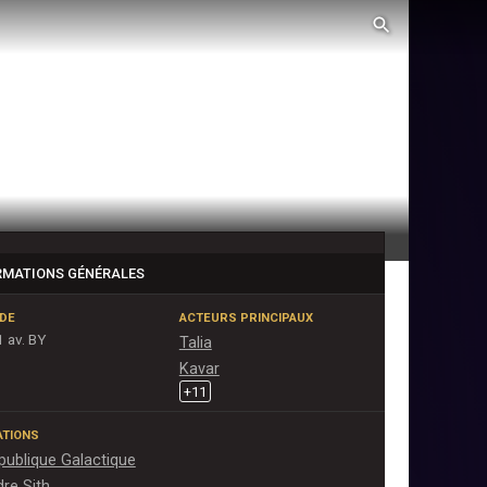
RMATIONS GÉNÉRALES
DE
ACTEURS PRINCIPAUX
1 av. BY
Talia
Kavar
+
11
IATIONS
publique Galactique
dre Sith