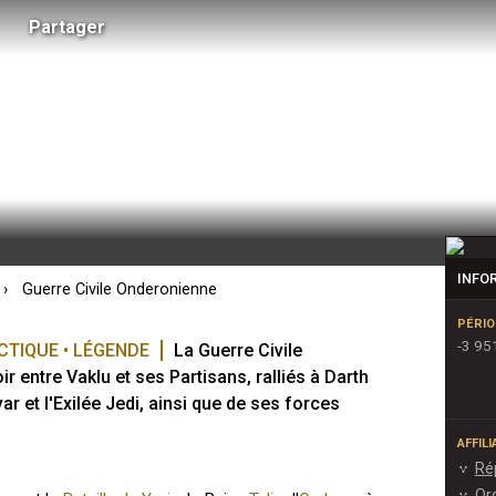
Partager
INFO
Guerre Civile Onderonienne
PÉRIO
-3 95
ACTIQUE • LÉGENDE
La Guerre Civile 
 entre Vaklu et ses Partisans, ralliés à Darth 
var et l'Exilée Jedi, ainsi que de ses forces 
AFFIL
Ré
Or