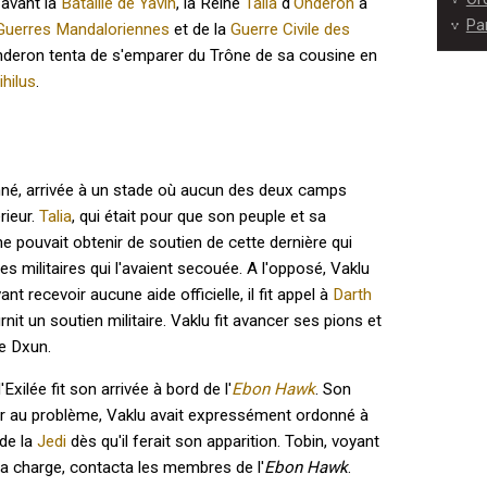
avant la
Bataille de Yavin
, la Reine
Talia
d'
Onderon
à
Pa
Guerres Mandaloriennes
et de la
Guerre Civile des
 Onderon tenta de s'emparer du Trône de sa cousine en
ihilus
.
nné, arrivée à un stade où aucun des deux camps
rieur.
Talia
, qui était pour que son peuple et sa
 ne pouvait obtenir de soutien de cette dernière qui
s militaires qui l'avaient secouée. A l'opposé, Vaklu
 recevoir aucune aide officielle, il fit appel à
Darth
ournit un soutien militaire. Vaklu fit avancer ses pions et
e Dxun.
Exilée fit son arrivée à bord de l'
Ebon Hawk
. Son
rer au problème, Vaklu avait expressément ordonné à
 de la
Jedi
dès qu'il ferait son apparition. Tobin, voyant
 la charge, contacta les membres de l'
Ebon Hawk
.