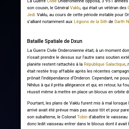
La Guerre
Civile
Onderonienne opposa, 3 951 années 
son cousin, le Général
Vaklu
, qui était un vétéran des
Jedi
. Vaklu, au cours de cette période instable pour
s'alliant notamment aux
Légions de la Sith
de
Darth N
Bataille Spatiale de Dxun
La Guerre Civile Onderonienne était, à un moment do
n'osait prendre le dessus sur l'autre sans soutien exté
planète restent rattachés à la
République Galactique
,
était restée trop affaiblie après les récentes campagne
prônait l'indépendance d'Onderon. Cependant, ne pouvant
Nihilus à qui il prêta allégeance et qui, en retour, lui f
réussit même à mettre en place un blocus en orbite d
Pourtant, les plans de Vaklu furent mis à mal lorsque l'
arrivé avait été prévue mais pas aussi tôt et pour pa
son subalterne, le Colonel
Tobin
d'abattre le vaisseau
donc ledit vaisseau entrer dans le blocus dont il avait