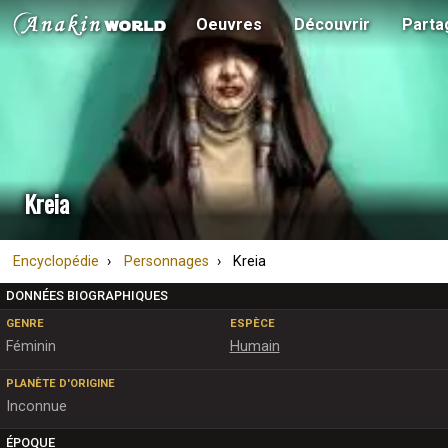
Oeuvres
Découvrir
Parta
Kreia
Encyclopédie
Personnages
Kreia
DONNÉES BIOGRAPHIQUES
GENRE
ESPÈCE
Féminin
Humain
PLANÈTE D'ORIGINE
Inconnue
ÉPOQUE