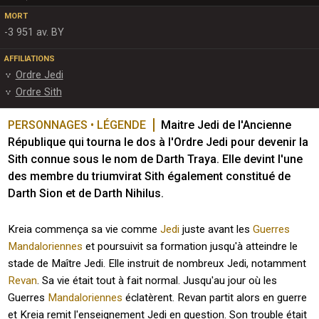
MORT
-3 951 av. BY
AFFILIATIONS
Ordre Jedi
Ordre Sith
PERSONNAGES • LÉGENDE
Maitre Jedi de l'Ancienne 
République qui tourna le dos à l'Ordre Jedi pour devenir la 
Sith connue sous le nom de Darth Traya. Elle devint l'une 
des membre du triumvirat Sith également constitué de 
Darth Sion et de Darth Nihilus.
Kreia commença sa vie comme
Jedi
juste avant les
Guerres
Mandaloriennes
et poursuivit sa formation jusqu'à atteindre le
stade de Maître Jedi. Elle instruit de nombreux Jedi, notamment
Revan
. Sa vie était tout à fait normal. Jusqu'au jour où les
Guerres
Mandaloriennes
éclatèrent. Revan partit alors en guerre
et Kreia remit l'enseignement Jedi en question. Son trouble était