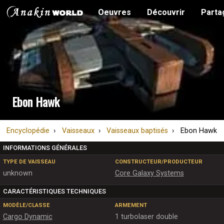
Oeuvres
Découvrir
Parta
Ebon Hawk
Encyclopédie
Vaisseaux
Vaisseaux baptisés
Ebon Hawk
INFORMATIONS GÉNÉRALES
TYPE DE VAISSEAU
CONSTRUCTEUR/PRODUCTEUR
unknown
Core Galaxy Systems
CARACTÉRISTIQUES TECHNIQUES
MODÈLE/CLASSE
ARMEMENT
Cargo Dynamic
1 turbolaser double