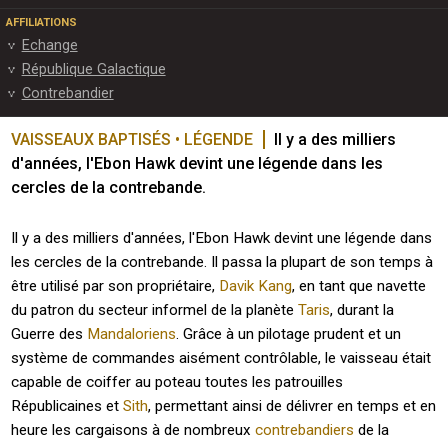
AFFILIATIONS
Echange
République Galactique
Contrebandier
VAISSEAUX BAPTISÉS • LÉGENDE
Il y a des milliers 
d'années, l'Ebon Hawk devint une légende dans les 
cercles de la contrebande. 
Il y a des milliers d'années, l'Ebon Hawk devint une légende dans
les cercles de la contrebande. Il passa la plupart de son temps à
être utilisé par son propriétaire,
Davik Kang
, en tant que navette
du patron du secteur informel de la planète
Taris
, durant la
Guerre des
Mandaloriens
. Grâce à un pilotage prudent et un
système de commandes aisément contrôlable, le vaisseau était
capable de coiffer au poteau toutes les patrouilles
Républicaines et
Sith
, permettant ainsi de délivrer en temps et en
heure les cargaisons à de nombreux
contrebandiers
de la