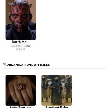
Darth Maul
Seigneur Sith
-54 à -2
ORGANISATIONS AFFILIÉES
Aube Ecarlate
Syndicat Pyke