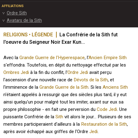
AFFILIATIONS
Ordre Sith
Avatars de la Sith
RELIGIONS • LÉGENDE
La Confrérie de la Sith fut 
l'oeuvre du Seigneur Noir Exar Kun...
Avec la
Grande Guerre de l'Hyperespace
, l'
Ancien Empire Sith
s'effondra. Toutefois, en dépit du nettoyage effectué par les
Ombres Jedi
à la fin du conflit, l'
Ordre Jedi
avait perçu
l'ascension d'une nouvelle race de
Dévots de la Sith
, et
l'imminence de la
Grande Guerre de la Sith
. Si les
Anciens Sith
n'étaient appelés à ressurgir que des siècles plus tard, il y eut
ainsi quelqu'un pour malgré tout les imiter, axant sur eux sa
propre philosophie - en fait une perversion du
Code Jedi
. Une
puissante Confrérie de la
Sith
vit alors le jour... Plusieurs de ses
membres participeraient d'ailleurs à la
Restauration de la Sith
,
après avoir échappé aux griffes de l'Ordre
Jedi
.