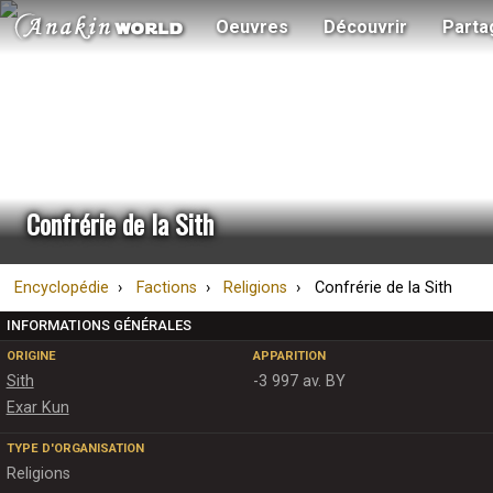
Oeuvres
Découvrir
Parta
Confrérie de la Sith
Encyclopédie
Factions
Religions
Confrérie de la Sith
INFORMATIONS GÉNÉRALES
ORIGINE
APPARITION
Sith
-3 997 av. BY
Exar Kun
TYPE D'ORGANISATION
Religions