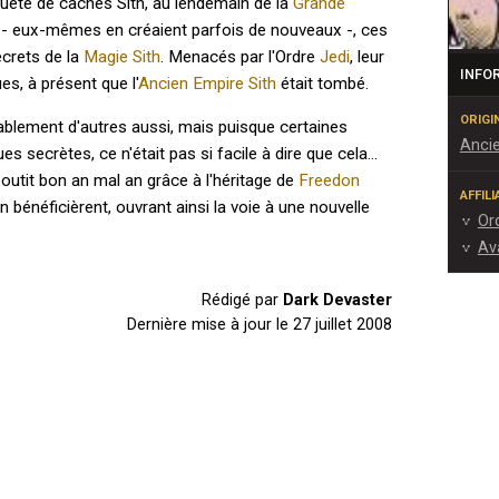
quête de caches Sith, au lendemain de la
Grande
s - eux-mêmes en créaient parfois de nouveaux -, ces
ecrets de la
Magie Sith
. Menacés par l'Ordre
Jedi
, leur
INFO
es, à présent que l'
Ancien Empire Sith
était tombé.
ORIGI
bablement d'autres aussi, mais puisque certaines
Ancie
 secrètes, ce n'était pas si facile à dire que cela...
aboutit bon an mal an grâce à l'héritage de
Freedon
AFFIL
en bénéficièrent, ouvrant ainsi la voie à une nouvelle
Or
Ava
Rédigé par
Dark Devaster
Dernière mise à jour le
27 juillet 2008