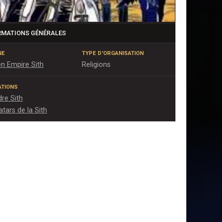
RMATIONS GÉNÉRALES
NE
TYPE D'ORGANISATION
n Empire Sith
Religions
IATIONS
dre Sith
tars de la Sith