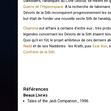
Darksiders, fanatiques du Côté Obscur, se mirent en 
Guerre de l'Hyperespace
. A la recherche de talisman
Dévots de la Sith reconquirent progressivement les s
but était de fonder une nouvelle secte Sith de fanatiqu
Chamma
eut affaire à certains d'entre eux ; très pro
légendes concernant les Dévots de la Sith étaient tenues
Quoi qu'il en fût, le projet ambitieux de ces derniers 
Nadd
et de ses Naddistes : les Krath, puis
Exar Kun
, 
Confrérie de la Sith
.
Références
Beaux Livres
Tales of the Jedi Companion
,
1996