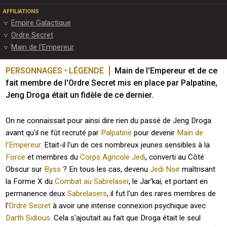
AFFILIATIONS
Empire Galactique
Ordre Secret
Main de l'Empereur
PERSONNAGES • LÉGENDE
Main de l'Empereur et de ce 
fait membre de l'Ordre Secret mis en place par Palpatine, 
Jeng Droga était un fidèle de ce dernier.
On ne connaissait pour ainsi dire rien du passé de Jeng Droga
avant qu'il ne fût recruté par
Palpatine
pour devenir
Main de
l'Empereur
. Etait-il l'un de ces nombreux jeunes sensibles à la
Force
et membres du
Corps Agricole Jedi
, converti au Côté
Obscur sur
Byss
? En tous les cas, devenu
Jedi Noir
maîtrisant
la Forme X du
Combat au Sabrelaser
, le Jar'kai, et portant en
permanence deux
Sabrelasers
, il fut l'un des rares membres de
l'
Ordre Secret
à avoir une intense connexion psychique avec
Darth Sidious
. Cela s'ajoutait au fait que Droga était le seul