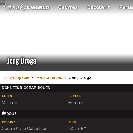
Oeuvres
Découvrir
Parta
Jeng Droga
Encyclopédie
Personnages
Jeng Droga
DONNÉES BIOGRAPHIQUES
GENRE
ESPÈCE
Masculin
Humain
ÉPOQUE
EPOQUE
MORT
Guerre Civile Galactique
23 ap. BY