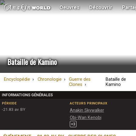
Oeuvres
Découvrir
Parta
Bataille de Kamino
Encyclopédie
Chronologie
Guerre des
Bataille de
Clones
Kamino
INFORMATIONS GÉNÉRALES
PÉRIODE
ACTEURS PRINCIPAUX
-21.83 av. BY
Anakin Skywalker
Obi-Wan Kenobi
+
3