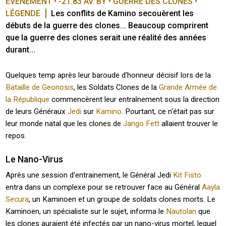
ÉVÉNEMENT • -21.83 AV. BY • GUERRE DES CLONES • 
LÉGENDE
Les conflits de Kamino secouèrent les 
débuts de la guerre des clones... Beaucoup comprirent 
que la guerre des clones serait une réalité des années 
durant...
Quelques temp après leur baroude d'honneur décisif lors de la
Bataille de Geonosis
, les Soldats Clones de la
Grande Armée de
la République
commencèrent leur entraînement sous la direction
de leurs Généraux
Jedi
sur
Kamino
. Pourtant, ce n'était pas sur
leur monde natal que les clones de
Jango Fett
allaient trouver le
repos.
Le Nano-Virus
Après une session d'entrainement, le Général Jedi
Kit Fisto
entra dans un complexe pour se retrouver face au Général
Aayla
Secura
, un Kaminoen et un groupe de soldats clones morts. Le
Kaminoen, un spécialiste sur le sujet, informa le
Nautolan
que
les clones auraient été infectés par un nano-virus mortel, lequel