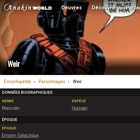
Oeuvres
Découvrir
Parta
Weir
Encyclopédie
Personnages
Weir
DONNÉES BIOGRAPHIQUES
GENRE
ESPÈCE
Masculin
Humain
ÉPOQUE
EPOQUE
Empire Galactique