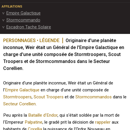
AFFILIATIONS
Empire Galactique
Stormcommando
Escadron Tache Solaire
PERSONNAGES • LÉGENDE
Originaire d'une planète 
inconnue, Weir était un Général de l'Empire Galactique en 
charge d'une unité composée de Stormtroopers, Scout 
Troopers et de Stormcommandos dans le Secteur 
Corellien. 
Originaire d'une planète inconnue, Weir était un Général de
l'
Empire Galactique
en charge d'une unité composée de
Stormtroopers
,
Scout Troopers
et de
Stormcommandos
dans le
Secteur Corellien
.
Peu après la
Bataille d'Endor
, qui s'était soldée par la mort de
l'Empereur
Palpatine
, le gradé prit la décision de
rappeler
aux
habitants de
Corellia
la puissance de l'Ordre Nouveau en