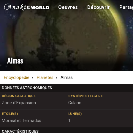
Oeuvres
Découvrir
Parta
Almas
Encyclopédie
Planètes
Almas
DONNÉES ASTRONOMIQUES
RÉGION GALACTIQUE
SYSTÈME STELLAIRE
Zone d'Expansion
Cularin
ETOILE(S)
LUNE(S)
Morasil et Termadus
1
CARACTÉRISTIQUES