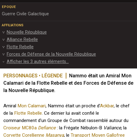
EPOQUE
Guerre Civile Galactique
AFFILIATIONS
Nouvelle République
Alliance Rebelle
Flotte Rebelle
Forces de Défense de la Nouvelle République
Afficher les 3 autres éléments...
PERSONNAGES • LÉGENDE
Nammo était un Amiral Mon 
Calamari de la Flotte Rebelle et des Forces de Défense de 
la Nouvelle République.
Amiral
Mon Calamari
, Nammo était un proche d'
Ackbar
, le chef
de la
Flotte Rebelle
. Ce dernier lui avait confié le
commandement d'un Groupe de Combat rassemblé autour du
Croiseur MC80a
Defiance
: la Frégate Nébulon-B
Valiance
, la
Corvette Corellienne
Masanya
, le
Transport Moyen Gallofree