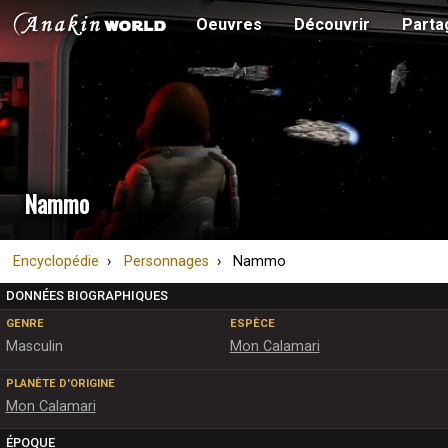
Oeuvres
Découvrir
Parta
Nammo
Encyclopédie
Personnages
Nammo
DONNÉES BIOGRAPHIQUES
GENRE
ESPÈCE
Masculin
Mon Calamari
PLANÈTE D'ORIGINE
Mon Calamari
ÉPOQUE