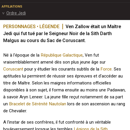
AFFILIATIONS
Ordre Jedi
PERSONNAGES • LÉGENDE
Ven Zallow était un Maître 
Jedi qui fut tué par le Seigneur Noir de la Sith Darth 
Malgus au cours du Sac de Coruscant. 
Né à l'époque de la
République Galactique
, Ven fut
vraisemblablement amené dès son plus jeune âge sur
Coruscant
pour y étudier les courants subtils de la
Force
. Ses
aptitudes lui permirent de réussir ses épreuves et d'accéder au
titre de Maître. Selon les maigres informations officielles
disponibles à son sujet, il forma ensuite au moins une Padawan,
à savoir Aryn Leneer. La jeune fille reçut notamment de sa part
un
Bracelet de Sérénité Nautolan
lors de son ascension au rang
de Chevalier.
A l'instar de ses confrères, il fut confronté à un véritable
bouleversement lorsque les terribles
Légions de la Sith
,