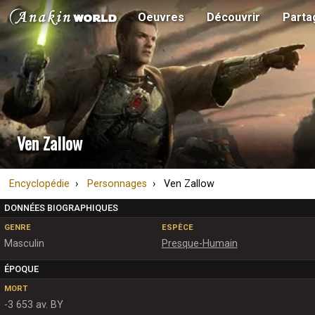
Oeuvres
Découvrir
Parta
Ven Zallow
Encyclopédie
Personnages
Ven Zallow
DONNÉES BIOGRAPHIQUES
GENRE
ESPÈCE
Masculin
Presque-Humain
ÉPOQUE
MORT
-3 653 av. BY