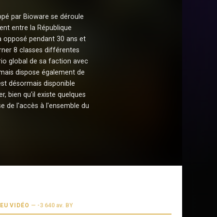
ppé par Bioware se déroule
ent entre la République
s a opposé pendant 30 ans et
rner 8 classes différentes
io global de sa faction avec
 mais dispose également de
est désormais disponible
, bien qu'il existe quelques
se de l'accès à l'ensemble du
JEU VIDÉO
—
-3 640 av. BY