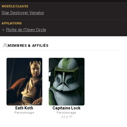
MODÈLE/CLASSE
Star Destroyer Venator
AFFILIATIONS
Flotte de l'Open Circle
MEMBRES & AFFILIÉS
Eeth Koth
Capitaine Lock
Personnage
Personnage
-32 à ???