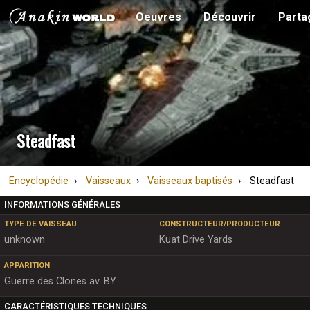
Oeuvres
Découvrir
Parta
Steadfast
Encyclopédie
Vaisseaux
Vaisseaux baptisés
Steadfast
INFORMATIONS GÉNÉRALES
TYPE DE VAISSEAU
CONSTRUCTEUR/PRODUCTEUR
unknown
Kuat Drive Yards
APPARITION
Guerre des Clones av. BY
CARACTÉRISTIQUES TECHNIQUES