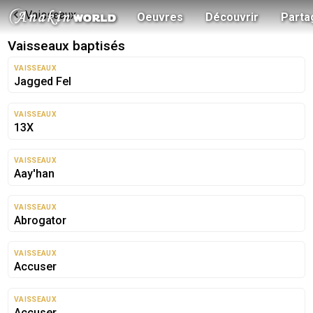
Vaisseaux
Oeuvres
Découvrir
Parta
Vaisseaux baptisés
VAISSEAUX
Jagged Fel
VAISSEAUX
13X
VAISSEAUX
Aay'han
VAISSEAUX
Abrogator
VAISSEAUX
Accuser
AUCUNE IMAGE
DISPONIBLE
VAISSEAUX
Accuser