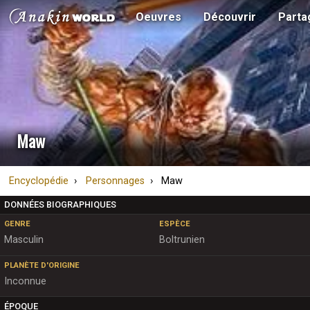
Oeuvres
Découvrir
Parta
Maw
Encyclopédie
Personnages
Maw
DONNÉES BIOGRAPHIQUES
GENRE
ESPÈCE
Masculin
Boltrunien
PLANÈTE D'ORIGINE
Inconnue
ÉPOQUE