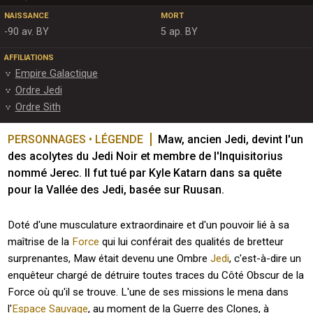
NAISSANCE
MORT
-90 av. BY
5 ap. BY
AFFILIATIONS
Empire Galactique
Ordre Jedi
Ordre Sith
PERSONNAGES • LÉGENDE
Maw, ancien Jedi, devint l'un 
des acolytes du Jedi Noir et membre de l'Inquisitorius 
nommé Jerec. Il fut tué par Kyle Katarn dans sa quête 
pour la Vallée des Jedi, basée sur Ruusan.
Doté d'une musculature extraordinaire et d'un pouvoir lié à sa
maîtrise de la
Force
qui lui conférait des qualités de bretteur
surprenantes, Maw était devenu une Ombre
Jedi
, c'est-à-dire un
enquêteur chargé de détruire toutes traces du Côté Obscur de la
Force où qu'il se trouve. L'une de ses missions le mena dans
l'
Espace Sauvage
, au moment de la Guerre des Clones, à