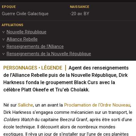
EPOQUE
NAISSANCE
Guerre Civile Galactique
-20 av. BY
AFFILIATIONS
Nouvelle République
Alliance Rebelle
Renseignements de l'Alliance
Renseignements de la Nouvelle République
PERSONNAGES • LÉGENDE
Agent des renseignements 
de l'Alliance Rebelle puis de la Nouvelle République, Dirk 
Harkness fonda le groupement Black Curs avec la 
célèbre Platt Okeefe et Tru'eb Cholakk.
Né sur
Salliche
, un an avant la
Proclamation de l'Ordre Nouveau
,
Dirk Harkness s'engagea comme mécanicien sur un transport, le
Colders Watch
du capitaine Beezrul Granf, après être sorti d'une
école technique. Il découvrit alors de nombreux mondes
exotiques. Il rêva un jour de s'installer sur l'une de ces planètes