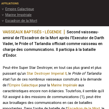
AFFILIATIONS
Empire Galactique
Marine Impériale
Escadron de la Mort
VAISSEAUX BAPTISÉS • LÉGENDE
Second vaisseau-
amiral de l'Escadron de la Mort après l'Executor de Darth 
Vader, le Pride of Tarlandia officiait comme vaisseau en 
charge des communications. Il participa à la bataille 
d'Endor.
Peut-être Super Star Destroyer, en tout cas plus grand et plus
puissant qu'un
Star Destroyer Imperial II
, le
Pride of Tarlandia
était l'un de ces nombreux vaisseaux construits à la demande
de l'
Empire Galactique
pour la
Marine Impériale
aux
caractéristiques encore non éclaircies. Toutefois, il semble qu'il
fût assigné à des missions de communications (1), peut-être
aux brouillages des communications en cas de batailles
importantes. Dans l'ordre de bataille de l'
Escadron de la Mort
, le