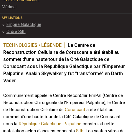
TYPE DE TECHNOLOGIE
Médical
AFFILIATIONS
Empire Galactique
Ordre Sith
TECHNOLOGIES • LÉGENDE
Le Centre de 
Reconstruction Cellulaire de Coruscant a été établi au 
sommet d'une haute tour de la Cité Galactique de 
Coruscant sous la République Galactique par l'Empereur 
Palpatine. Anakin Skywalker y fut "transformé" en Darth 
Vader.
Communément appelé le Centre ReconChir EmPal (Centre de
Reconstruction Chirurgicale de l'Empereur Palpatine), le Centre
de Reconstruction Cellulaire de
Coruscant
a été établi au
sommet d'une haute tour de la Cité Galactique de Coruscant
sous la
République Galactique
.
Palpatine
construisit cette
installation selon d'anciens concepts
Sith
. Les vastes vitres de