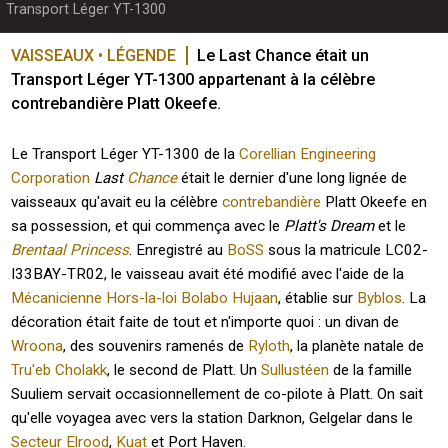
Transport Léger YT-1300
VAISSEAUX • LÉGENDE
Le Last Chance était un 
Transport Léger YT-1300 appartenant à la célèbre 
contrebandière Platt Okeefe.
Le Transport Léger YT-1300 de la
Corellian Engineering
Corporation
Last
Chance
était le dernier d'une long lignée de
vaisseaux qu'avait eu la célèbre
contrebandière
Platt Okeefe en
sa possession, et qui commença avec le
Platt's Dream
et le
Brentaal Princess
. Enregistré au
BoSS
sous la matricule LC02-
I33BAY-TR02, le vaisseau avait été modifié avec l'aide de la
Mécanicienne Hors-la-loi
Bolabo Hujaan
, établie sur
Byblos
. La
décoration était faite de tout et n'importe quoi : un divan de
Wroona
, des souvenirs ramenés de
Ryloth
, la planète natale de
Tru'eb Cholakk
, le second de Platt. Un
Sullustéen
de la famille
Suuliem servait occasionnellement de co-pilote à Platt. On sait
qu'elle voyagea avec vers la station Darknon, Gelgelar dans le
Secteur Elrood
,
Kuat
et Port Haven.