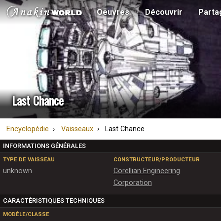
Oeuvres
Découvrir
Parta
Last Chance
Encyclopédie
Vaisseaux
Last Chance
INFORMATIONS GÉNÉRALES
TYPE DE VAISSEAU
CONSTRUCTEUR/PRODUCTEUR
unknown
Corellian Engineering
Corporation
CARACTÉRISTIQUES TECHNIQUES
MODÈLE/CLASSE