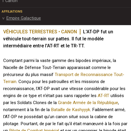
1 Canon
AFFILIATIONS
Empire Galactique
VÉHICULES TERRESTRES • CANON
L'AT-DP fut un 
véhicule tout-terrain sur pattes. Il fut le modèle 
intermédiaire entre l'AT-RT et le TR-TT.
Comptant parmi la vaste gamme des bipodes impériaux, la
Nacelle de Défense Tout-Terrain apparaissait comme le
précurseur du plus massif
Transport de Reconnaissance Tout-
Terrain
. Conçu pour les patrouilles et les missions de
reconnaissance, l'AT-DP avait une vitesse considérable pour les
engins de ce type et n'était pas sans rappeler les
AT-RT
utilisés
par les Soldats Clones de la
Grande Armée de la République
,
notamment à la fin de la
Bataille de Kashyyyk
. Faiblement armé,
l'AT-DP ne possédait qu'un canon situé sous la cabine de
pilotage. Pourtant, de par le fait qu'il était manœuvré à la fois par
un
Pilote de Combat Impérial
et par un canonnier, le bipode était