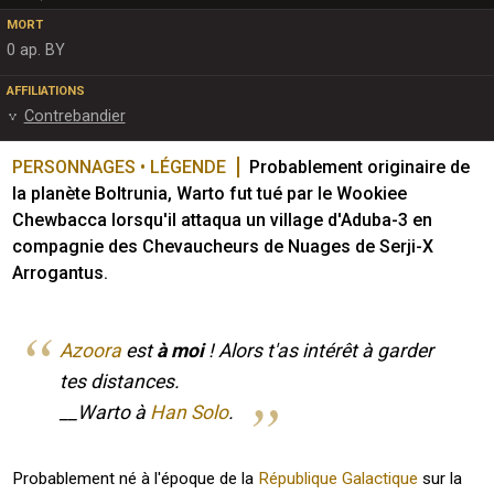
MORT
0 ap. BY
AFFILIATIONS
Contrebandier
PERSONNAGES • LÉGENDE
Probablement originaire de 
la planète Boltrunia, Warto fut tué par le Wookiee 
Chewbacca lorsqu'il attaqua un village d'Aduba-3 en 
compagnie des Chevaucheurs de Nuages de Serji-X 
Arrogantus.
Azoora
est
à moi
! Alors t'as intérêt à garder
tes distances.
__Warto à
Han Solo
.
Probablement né à l'époque de la
République Galactique
sur la