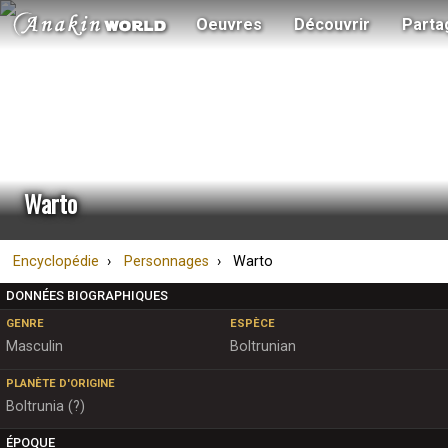
Oeuvres
Découvrir
Parta
Warto
Encyclopédie
Personnages
Warto
DONNÉES BIOGRAPHIQUES
GENRE
ESPÈCE
Masculin
Boltrunian
PLANÈTE D'ORIGINE
Boltrunia (?)
ÉPOQUE