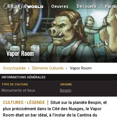
Oeuvres
Découvrir
Parta
Vapor Room
Encyclopédie
Éléments Culturels
Vapor Room
INFORMATIONS GÉNÉRALES
TYPE DE CULTURE
ORIGINE
Monuments et lieux
Bespin
CULTURES • LÉGENDE
Situé sur la planète Bespin, et 
plus précisément dans la Cité des Nuages, le Vapor 
Room était un bar idéal, à l'instar de la Cantina du 