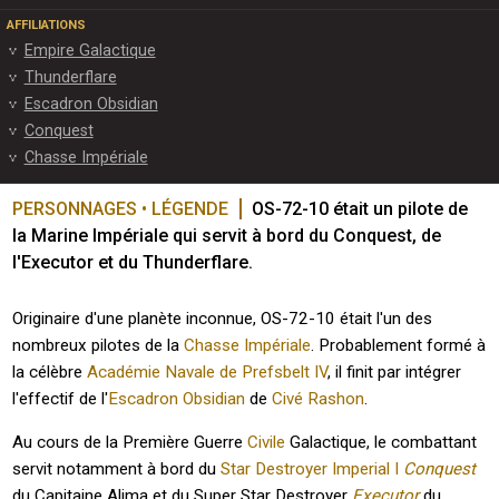
AFFILIATIONS
Empire Galactique
Thunderflare
Escadron Obsidian
Conquest
Chasse Impériale
PERSONNAGES • LÉGENDE
OS-72-10 était un pilote de 
la Marine Impériale qui servit à bord du Conquest, de 
l'Executor et du Thunderflare.
Originaire d'une planète inconnue, OS-72-10 était l'un des
nombreux pilotes de la
Chasse Impériale
. Probablement formé à
la célèbre
Académie Navale de Prefsbelt IV
, il finit par intégrer
l'effectif de l'
Escadron Obsidian
de
Civé Rashon
.
Au cours de la Première Guerre
Civile
Galactique, le combattant
servit notamment à bord du
Star Destroyer Imperial I
Conquest
du Capitaine Alima et du Super Star Destroyer
Executor
du