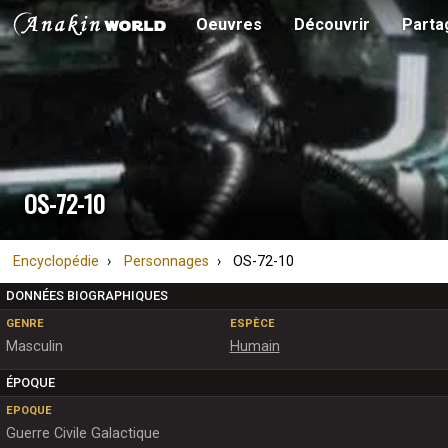
Oeuvres
Découvrir
Parta
OS-72-10
Encyclopédie
Personnages
OS-72-10
DONNÉES BIOGRAPHIQUES
GENRE
ESPÈCE
Masculin
Humain
ÉPOQUE
EPOQUE
Guerre Civile Galactique