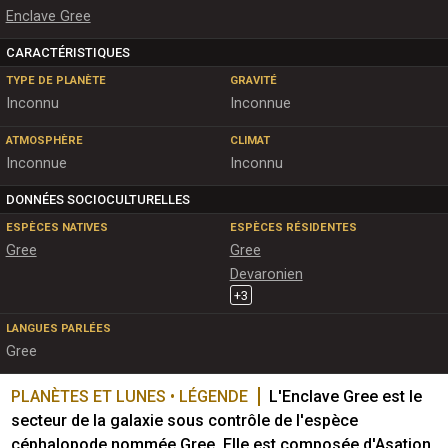
Enclave Gree
CARACTÉRISTIQUES
TYPE DE PLANÈTE
GRAVITÉ
Inconnu
Inconnue
ATMOSPHÈRE
CLIMAT
Inconnue
Inconnu
DONNÉES SOCIOCULTURELLES
ESPÈCES NATIVES
ESPÈCES RÉSIDENTES
Gree
Gree
Devaronien
+
3
LANGUES PARLÉES
Gree
PLANÈTES ET LUNES • LÉGENDE
L'Enclave Gree est le 
secteur de la galaxie sous contrôle de l'espèce 
céphalopode nommée Gree. Elle est composée d'Asation, 