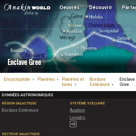
Oeuvres
Découvrir
Parta
Enclave Gree
Encyclopédie
Planètes
Planètes et
Bordure
Enclave
lunes
Extérieure
Gree
DONNÉES ASTRONOMIQUES
RÉGION GALACTIQUE
SYSTÈME STELLAIRE
Bordure Extérieure
Asation
Lonatro
+
3
SECTEUR GALACTIQUE