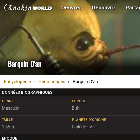
Oeuvres
Découvrir
Parta
Barquin D'an
Encyclopédie
Personnages
Barquin D'an
DONNÉES BIOGRAPHIQUES
GENRE
ESPÈCE
Masculin
Bith
TAILLE
PLANÈTE D'ORIGINE
1.55 m
Clak'dor VII
ÉPOQUE