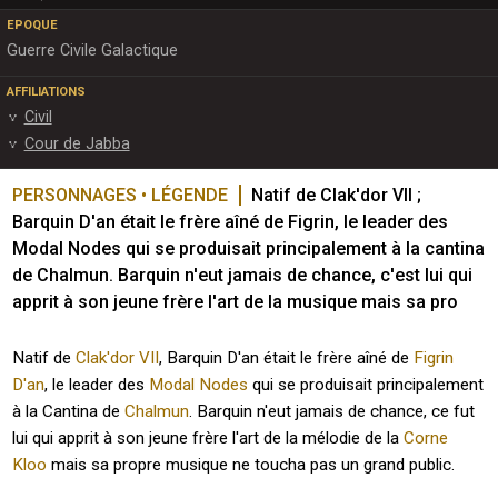
EPOQUE
Guerre Civile Galactique
AFFILIATIONS
Civil
Cour de Jabba
PERSONNAGES • LÉGENDE
Natif de Clak'dor VII ; 
Barquin D'an était le frère aîné de Figrin, le leader des 
Modal Nodes qui se produisait principalement à la cantina  
de Chalmun. Barquin n'eut jamais de chance, c'est lui qui 
apprit à son jeune frère l'art de la musique mais sa pro
Natif de
Clak'dor VII
, Barquin D'an était le frère aîné de
Figrin
D'an
, le leader des
Modal Nodes
qui se produisait principalement
à la Cantina de
Chalmun
. Barquin n'eut jamais de chance, ce fut
lui qui apprit à son jeune frère l'art de la mélodie de la
Corne
Kloo
mais sa propre musique ne toucha pas un grand public.