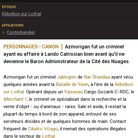
EPOQUE
Rébellion sur Lothal
AFFILIATIONS
Contrebandier
PERSONNAGES • CANON
Azmorigan fut un criminel 
ayant eu affaire à Lando Calrissian bien avant qu'il ne 
devienne le Baron Administrateur de la Cité des Nuages.
Azmorigan fut un criminel
Jablogien
de
Nar Shaddaa
ayant vécu
quelques années avant la
Bataille de Yavin
, à l'ère de la
Rébellion
sur Lothal
. Opérant depuis un
Vaisseau
Cargo Gozanti C-ROC, le
Merchant 1
, le criminel se spécialisait dans la recherche et la
vente d'objet - ou d'animaux - rares. Sale et avide, il restait la
plupart du temps à bord de son appareil, entouré de ses
serviteurs droïdes et de quelques hommes de main. Contact
fréquent de
Cikatro Vizago
, il menait des opérations illégales
dans le secteur de
Lothal
.