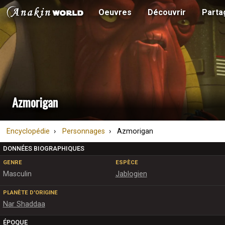
Oeuvres
Découvrir
Parta
Azmorigan
Encyclopédie
Personnages
Azmorigan
DONNÉES BIOGRAPHIQUES
GENRE
ESPÈCE
Masculin
Jablogien
PLANÈTE D'ORIGINE
Nar Shaddaa
ÉPOQUE