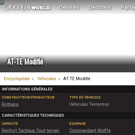
Oeuvres
Découvrir
Parta
AT-TE Modifié
Encyclopédie
Véhicules
AT-TE Modifié
INFORMATIONS GÉNÉRALES
CONSTRUCTEUR/PRODUCTEUR
TYPE DE VÉHICULE
Rothana
Véhicules Terrestres
CARACTÉRISTIQUES TECHNIQUES
CAPACITÉ
EQUIPAGE
Renfort Tactique Tout-terrain
Commandant Wolffe