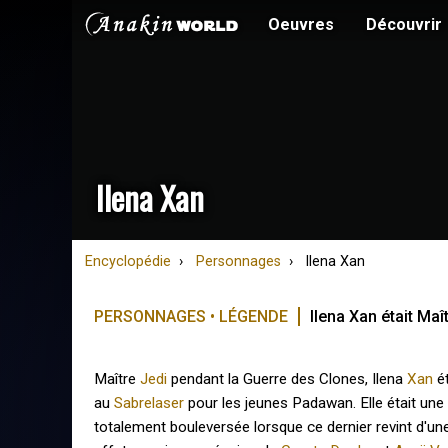
Oeuvres
Découvrir
Ilena Xan
Encyclopédie
Personnages
Ilena Xan
PERSONNAGES • LÉGENDE
Ilena Xan était Maî
Maître
Jedi
pendant la Guerre des Clones, Ilena
Xan
ét
au
Sabrelaser
pour les jeunes Padawan. Elle était une
totalement bouleversée lorsque ce dernier revint d'u