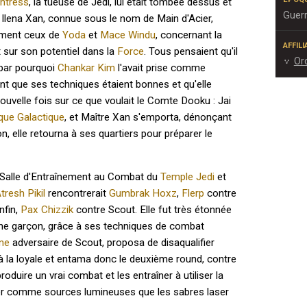
entress
, la tueuse de Jedi, lui était tombée dessus et
Guerr
, Ilena Xan, connue sous le nom de Main d'Acier,
mment ceux de
Yoda
et
Mace Windu
, concernant la
AFFIL
et sur son potentiel dans la
Force
. Tous pensaient qu'il
Or
 par pourquoi
Chankar Kim
l'avait prise comme
nt que ses techniques étaient bonnes et qu'elle
ouvelle fois sur ce que voulait le Comte Dooku : Jai
que Galactique
, et Maître Xan s'emporta, dénonçant
on, elle retourna à ses quartiers pour préparer le
la Salle d'Entraînement au Combat du
Temple Jedi
et
tresh Pikil
rencontrerait
Gumbrak Hoxz
,
Flerp
contre
nfin,
Pax Chizzik
contre Scout. Elle fut très étonnée
eune garçon, grâce à ses techniques de combat
ne
adversaire de Scout, proposa de disaqualifier
 à la loyale et entama donc le deuxième round, contre
oduire un vrai combat et les entraîner à utiliser la
laisser comme sources lumineuses que les sabres laser