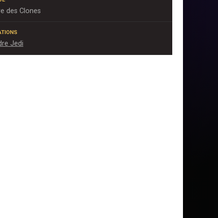
e des Clones
IATIONS
dre Jedi