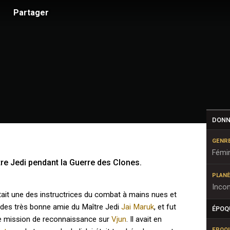
Partager
DONN
GENR
Fémi
tre Jedi pendant la Guerre des Clones.
PLANÈ
Inco
ait une des instructrices du combat à mains nues et
 des très bonne amie du Maître Jedi
Jai Maruk
, et fut
ÉPOQ
ne mission de reconnaissance sur
Vjun
. Il avait en
EPOQ