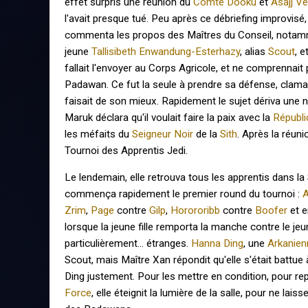
effet surpris une réunion du
Comte Dooku
et
Asajj V
l'avait presque tué. Peu après ce débriefing improvisé
commenta les propos des Maîtres du Conseil, nota
jeune
Tallisibeth Enwandung-Esterhazy
, alias
Scout
, 
fallait l'envoyer au Corps Agricole, et ne comprennait
Padawan. Ce fut la seule à prendre sa défense, clama
faisait de son mieux. Rapidement le sujet dériva une n
Maruk déclara qu'il voulait faire la paix avec la
Républi
les méfaits du
Seigneur Noir
de la
Sith
. Après la réuni
Tournoi des Apprentis Jedi.
Le lendemain, elle retrouva tous les apprentis dans 
commença rapidement le premier round du tournoi :
A
Zrim
,
Page
contre
Gilp
,
Horororibb
contre
Boofer
et e
lorsque la jeune fille remporta la manche contre le j
particulièrement... étranges.
Hanna Ding
, une
Arkanien
Scout, mais Maître Xan répondit qu'elle s'était battue
Ding justement. Pour les mettre en condition, pour repr
Force
, elle éteignit la lumière de la salle, pour ne 