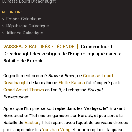
Cuirassé Lourd Dreadnaught
AFFILIATIONS
Empire Galactique
République Galactique
Alliance Galactique
VAISSEAUX BAPTISÉS • LÉGENDE
Croiseur lourd 
Dreadnaught des vestiges de l'Empire impliqué dans la 
Bataille de Borosk.
Originellement nommé
Braxant Brave
, ce
Cuirassé Lourd
Dreadnaught
de la mythique
Flotte Katana
fut récupéré par le
Grand Amiral
Thrawn
en l'an 9, et rebaptisé
Braxant
Bonecrusher.
Après que l'Empire se soit replié dans les Vestiges, le* Braxant
Bonecrusher *fut mis en garnison sur Borosk, et peu après la
Bataille de
Bastion
, il fut réparé, avec l'ajout de cerveaux droïdes
pour surprendre les
Yuuzhan Vong
et pour remplacer la quasi