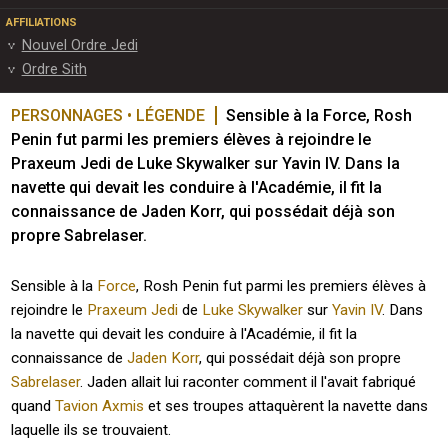
AFFILIATIONS
Nouvel Ordre Jedi
Ordre Sith
PERSONNAGES • LÉGENDE
Sensible à la Force, Rosh 
Penin fut parmi les premiers élèves à rejoindre le 
Praxeum Jedi de Luke Skywalker sur Yavin IV. Dans la 
navette qui devait les conduire à l'Académie, il fit la 
connaissance de Jaden Korr, qui possédait déjà son 
propre Sabrelaser.
Sensible à la
Force
, Rosh Penin fut parmi les premiers élèves à
rejoindre le
Praxeum Jedi
de
Luke Skywalker
sur
Yavin IV
. Dans
la navette qui devait les conduire à l'Académie, il fit la
connaissance de
Jaden Korr
, qui possédait déjà son propre
Sabrelaser
. Jaden allait lui raconter comment il l'avait fabriqué
quand
Tavion Axmis
et ses troupes attaquèrent la navette dans
laquelle ils se trouvaient.