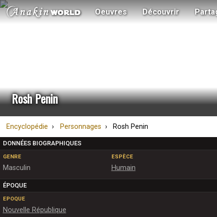
Oeuvres
Découvrir
Parta
Rosh Penin
Encyclopédie
Personnages
Rosh Penin
DONNÉES BIOGRAPHIQUES
GENRE
ESPÈCE
Masculin
Humain
ÉPOQUE
EPOQUE
Nouvelle République