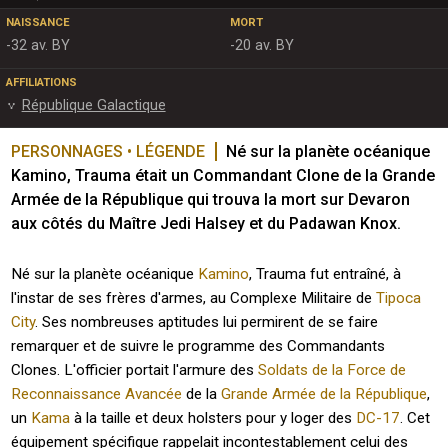
NAISSANCE
MORT
-32 av. BY
-20 av. BY
AFFILIATIONS
République Galactique
PERSONNAGES • LÉGENDE
Né sur la planète océanique 
Kamino, Trauma était un Commandant Clone de la Grande 
Armée de la République qui trouva la mort sur Devaron 
aux côtés du Maître Jedi Halsey et du Padawan Knox.
Né sur la planète océanique
Kamino
, Trauma fut entraîné, à
l'instar de ses frères d'armes, au Complexe Militaire de
Tipoca
City
. Ses nombreuses aptitudes lui permirent de se faire
remarquer et de suivre le programme des Commandants
Clones. L'officier portait l'armure des
Soldats de la Force de
Reconnaissance Avancée
de la
Grande Armée de la République
,
un
Kama
à la taille et deux holsters pour y loger des
DC-17
. Cet
équipement spécifique rappelait incontestablement celui des