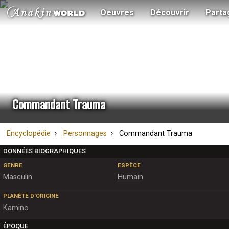
Oeuvres
Découvrir
Parta
Commandant Trauma
Encyclopédie
Personnages
Commandant Trauma
DONNÉES BIOGRAPHIQUES
GENRE
ESPÈCE
Masculin
Humain
PLANÈTE D'ORIGINE
Kamino
ÉPOQUE