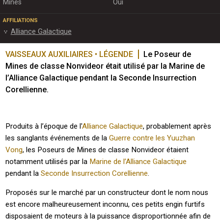
Mines
Oui
AFFILIATIONS
Alliance Galactique
VAISSEAUX AUXILIAIRES • LÉGENDE
Le Poseur de 
Mines de classe Nonvideor était utilisé par la Marine de 
l’Alliance Galactique pendant la Seconde Insurrection 
Corellienne.

Produits à l’époque de l'
Alliance Galactique
, probablement après
les sanglants événements de la
Guerre contre les Yuuzhan
Vong
, les Poseurs de Mines de classe Nonvideor étaient
notamment utilisés par la
Marine de l’Alliance Galactique
pendant la
Seconde Insurrection Corellienne
.
Proposés sur le marché par un constructeur dont le nom nous
est encore malheureusement inconnu, ces petits engin furtifs
disposaient de moteurs à la puissance disproportionnée afin de