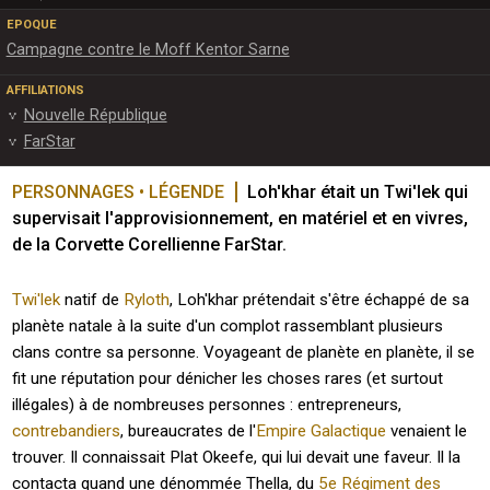
EPOQUE
Campagne contre le Moff Kentor Sarne
AFFILIATIONS
Nouvelle République
FarStar
PERSONNAGES • LÉGENDE
Loh'khar était un Twi'lek qui 
supervisait l'approvisionnement, en matériel et en vivres, 
de la Corvette Corellienne FarStar.
Twi'lek
natif de
Ryloth
, Loh'khar prétendait s'être échappé de sa
planète natale à la suite d'un complot rassemblant plusieurs
clans contre sa personne. Voyageant de planète en planète, il se
fit une réputation pour dénicher les choses rares (et surtout
illégales) à de nombreuses personnes : entrepreneurs,
contrebandiers
, bureaucrates de l'
Empire Galactique
venaient le
trouver. Il connaissait Plat Okeefe, qui lui devait une faveur. Il la
contacta quand une dénommée Thella, du
5e Régiment des