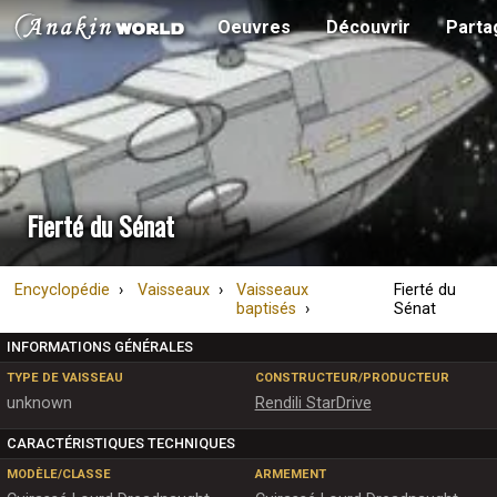
Oeuvres
Découvrir
Parta
Fierté du Sénat
Encyclopédie
Vaisseaux
Vaisseaux
Fierté du
baptisés
Sénat
INFORMATIONS GÉNÉRALES
TYPE DE VAISSEAU
CONSTRUCTEUR/PRODUCTEUR
unknown
Rendili StarDrive
CARACTÉRISTIQUES TECHNIQUES
MODÈLE/CLASSE
ARMEMENT