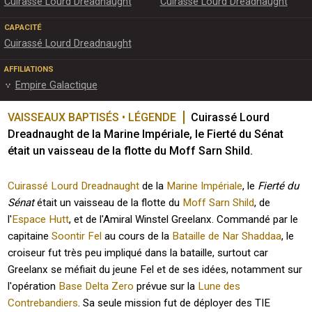
Cuirassé Lourd Dreadnaught
Cuirassé Lourd Dreadnaught
CAPACITÉ
Cuirassé Lourd Dreadnaught
AFFILIATIONS
Empire Galactique
VAISSEAUX BAPTISÉS • LÉGENDE
Cuirassé Lourd 
Dreadnaught de la Marine Impériale, le Fierté du Sénat 
était un vaisseau de la flotte du Moff Sarn Shild.
Cuirassé Lourd Dreadnaught
de la
Marine Impériale
, le
Fierté du
Sénat
était un vaisseau de la flotte du
Moff
Sarn Shild
, de
l'
Espace Hutt
, et de l'Amiral Winstel Greelanx. Commandé par le
capitaine
Soontir Fel
au cours de la
Bataille de Nar Shaddaa
, le
croiseur fut très peu impliqué dans la bataille, surtout car
Greelanx se méfiait du jeune Fel et de ses idées, notamment sur
l'opération
Base Delta Zero
prévue sur la
Lune des
Contrebandiers
. Sa seule mission fut de déployer des TIE