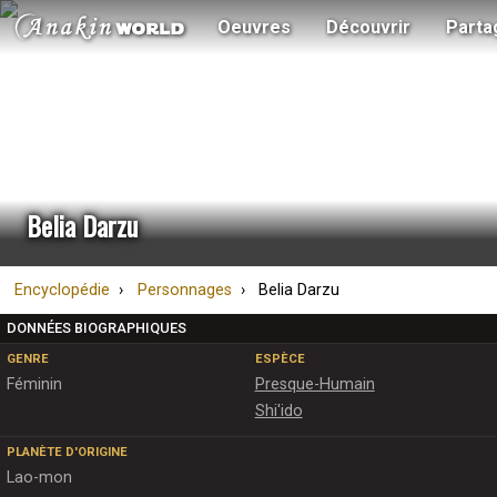
Oeuvres
Découvrir
Parta
Belia Darzu
Encyclopédie
Personnages
Belia Darzu
DONNÉES BIOGRAPHIQUES
GENRE
ESPÈCE
Féminin
Presque-Humain
Shi'ido
PLANÈTE D'ORIGINE
Lao-mon