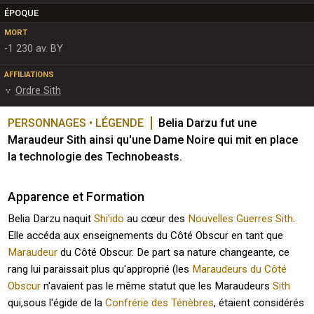
ÉPOQUE
MORT
-1 230 av. BY
AFFILIATIONS
Ordre Sith
PERSONNAGES • LÉGENDE
Belia Darzu fut une 
Maraudeur Sith ainsi qu'une Dame Noire qui mit en place 
la technologie des Technobeasts.
Apparence et Formation
Belia Darzu naquit
Shi'ido
au cœur des
Nouvelles Guerres Sith
.
Elle accéda aux enseignements du Côté Obscur en tant que
Maraudeur
du Côté Obscur. De part sa nature changeante, ce
rang lui paraissait plus qu'approprié (les
Maraudeurs du Côté
Obscur
n'avaient pas le même statut que les Maraudeurs
Sith
qui,sous l'égide de la
Confrérie des Ténèbres
, étaient considérés