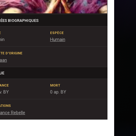
ÉES BIOGRAPHIQUES
E
ESPÈCE
nin
Humain
TE D'ORIGINE
raan
UE
SANCE
MORT
v. BY
0 ap. BY
IATIONS
iance Rebelle