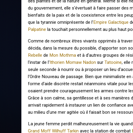
des plantes et de la nature en général. Même si elle ne
du gouvernement, elle s'évertuait à faire passer des 
bienfaits de la paix et de la coexistence entre les peuple
que la tyrannie omniprésente de l'
Empire Galactique
de
Palpatine
la touchait personnellement au plus haut poi
Comme de nombreux êtres vivants opprimés à traver
décida, dans la mesure du possible, d'apporter son sou
Rebelle
de
Mon Mothma
et à d'autres groupes de rési
l'instar de l'
Ithorien
Momaw Nadon
sur
Tatooine
, elle
seule seconde à nourrir ou à proposer un lieu d'accue
l'Ordre Nouveau de passage. Bien que minimaliste en 
forme d'aide discrète restait néanmoins vitale pour 
osaient prendre courageusement les armes contre le
Grâce à son calme, sa gentillesse et à ses manières 
arrivait rapidement à instaurer un lien de confiance av
au milieu d'une mer agitée où il faisait bon se ressour
La jeune femme perdit malheureusement la vie quand s
Grand Moff
Wilhuff Tarkin
avec la station de combat