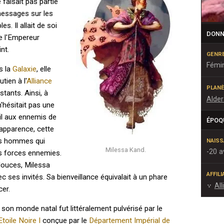
 faisait pas partie
messages sur les
s. Il allait de soi
DONN
 l'Empereur
nt.
GENR
Fémi
s la
Galaxie
, elle
tien à l'
Alliance
PLANÈ
stants. Ainsi, à
Alde
 n'hésitait pas une
il aux ennemis de
ÉPOQ
apparence, cette
les hommes qui
NAIS
Milessa Kand.
-20 a
s forces ennemies.
douces, Milessa
AFFIL
ec ses invités. Sa bienveillance équivalait à un phare
All
cer.
on monde natal fut littéralement pulvérisé par le
Etoile Noire I
conçue par le
Département Impérial de