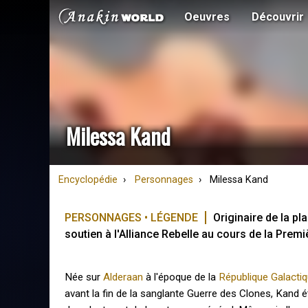
Oeuvres
Découvrir
Milessa Kand
Encyclopédie
Personnages
Milessa Kand
PERSONNAGES • LÉGENDE
Originaire de la p
soutien à l'Alliance Rebelle au cours de la Premi
Née sur
Alderaan
à l'époque de la
République Galacti
avant la fin de la sanglante Guerre des Clones, Kand