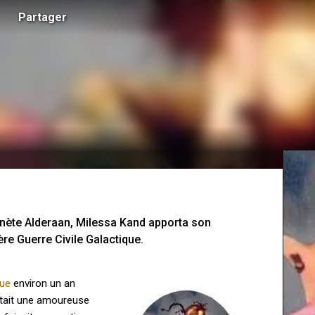
Partager
lanète Alderaan, Milessa Kand apporta son 
ère Guerre Civile Galactique. 
que
environ un an
 était une amoureuse