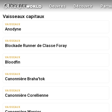
Vaisseaux
Oeuvres
Découvrir
Parta
Vaisseaux capitaux
VAISSEAUX
Anodyne
VAISSEAUX
Blockade Runner de Classe Foray
VAISSEAUX
Bloodfin
VAISSEAUX
Canonnière Braha'tok
VAISSEAUX
Canonnière Corellienne
VAISSEAUX
Canonnière Warrior