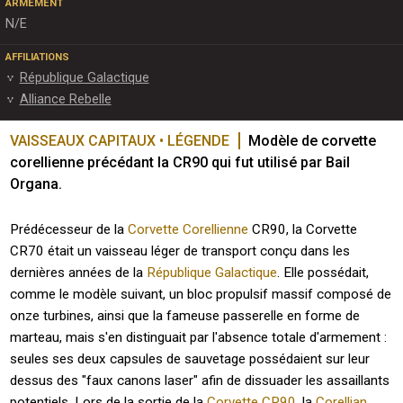
ARMEMENT
N/E
AFFILIATIONS
République Galactique
Alliance Rebelle
VAISSEAUX CAPITAUX • LÉGENDE
Modèle de corvette 
corellienne précédant la CR90 qui fut utilisé par Bail 
Organa.
Prédécesseur de la
Corvette Corellienne
CR90, la Corvette
CR70 était un vaisseau léger de transport conçu dans les
dernières années de la
République Galactique
. Elle possédait,
comme le modèle suivant, un bloc propulsif massif composé de
onze turbines, ainsi que la fameuse passerelle en forme de
marteau, mais s'en distinguait par l'absence totale d'armement :
seules ses deux capsules de sauvetage possédaient sur leur
dessus des "faux canons laser" afin de dissuader les assaillants
potentiels. Lors de la sortie de la
Corvette CR90
, la
Corellian