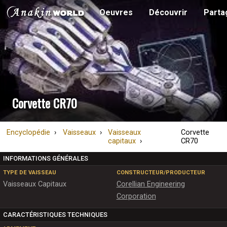
Oeuvres
Découvrir
Parta
Corvette CR70
Encyclopédie
Vaisseaux
Vaisseaux
Corvette
capitaux
CR70
INFORMATIONS GÉNÉRALES
TYPE DE VAISSEAU
CONSTRUCTEUR/PRODUCTEUR
Vaisseaux Capitaux
Corellian Engineering
Corporation
CARACTÉRISTIQUES TECHNIQUES